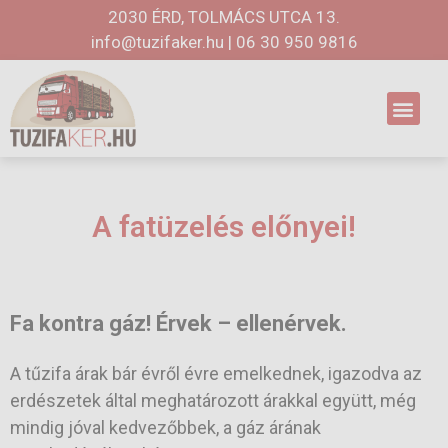
2030 ÉRD, TOLMÁCS UTCA 13.
info@tuzifaker.hu
|
06 30 950 9816
A fatüzelés előnyei!
Fa kontra gáz! Érvek – ellenérvek.
A tűzifa árak bár évről évre emelkednek, igazodva az
erdészetek által meghatározott árakkal együtt, még
mindig jóval kedvezőbbek, a gáz árának