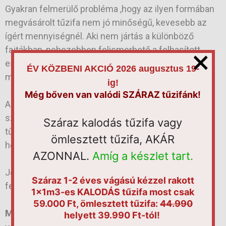
Gyakran felmerülő probléma ,hogy az ilyen formában
megvásárolt tűzifa nem jó minőségű, kevesebb az
ígért mennyiségnél. Aki nem jártás a különböző
×
fajtákban, nehezebben felismerhető a felhasított,
esetleges tűzifa. A rossz minőségű , penészes fánál
ÉV KÖZBENI AKCIÓ 2026 augusztus 19-
már csak annak ára lehet, a még elkeserítőbb.
ig!
Még bőven van valódi SZÁRAZ tűzifánk!
A vizes fa mégha hasított formában is van, fűteni
szinte lehetetlen vele. Ha már rosszúl választottunk
Száraz kalodás tűzifa vagy
tűzifát, némi segítség lehet a hasábok száraz, meleg
ömlesztett tűzifa, AKÁR
helyen való tárolása.
AZONNAL.
Amíg a készlet tart.
Jóval kevesebb időt vesz igénybe a kiszáradás, nem
Száraz 1-2 éves vágású kézzel rakott
feltétlen kell lemondanunk a meleg lehetőségéről.
1x1m3-es KALODÁS tűzifa most csak
59.000 Ft, ömlesztett tűzifa:
44.990
Minden esetben kellő körültekintéssel
helyett 39.990 Ft-tól!