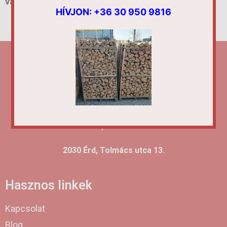
válasszunk tűzifát is!
HÍVJON:
+36 30 950 9816
Hívjon és segítünk kiválasztani az Önnek legkedvezőbb
ajánlatot!
2030 Érd, Tolmács utca 13.
Hasznos linkek
Kapcsolat
Blog