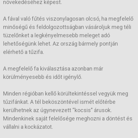
növekedéséhez képest.
A fával való fűtés viszonylagosan olcsó, ha megfelelő
minőségű és feldolgozottságban vásároljuk meg téli
tüzelőnket a legkényelmesebb meleget adó
lehetőségünk lehet. Az ország bármely pontján
elérhető a tűzifa.
A megfelelő fa kiválasztása azonban már
körülményesebb és időt igénylő.
Minden régióban kellő körültekintéssel vegyük meg
tűzifánkat. A tél beköszöntével ismét előtérbe
kerülhetnek az úgynevezett “kocsis” árusok.
Mindenkinek saját felelősége meghozni a döntést és
vállalni a kockázatot.