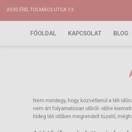
2030 ÉRD, TOLMÁCS UTCA 13.
FŐOLDAL
KAPCSOLAT
BLOG
Nem mindegy, hogy közvetlenül a téli idősz
nem árt folyamatosan időről- időre kiemeln
hideg téli időben megrendelt tüzelő, mégha