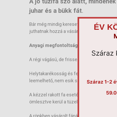
A jó tűzifa szó alatt, mindenek
juhar és a bükk fát
.
Bár még mindig keresett lehet a fenyő is, 
ÉV KÖ
juthatnak hozzá a vásárlók, mégsem egy ke
M
Anyagi megfontoltságból a mázsára vásár
Száraz 
A régi vágású, de frissen feldolgozott fa az
Helytakarékosság és felhasználás szempontj
leemelhető, nem esik szét, darus autóval a 
Száraz 1-2 
59.0
A kézzel rakott fa esetében az úgy nevezet
ömlesztve kerül a tüzelő a hálóba, mennyiség
A rönkben vásárolt fánál a kivágást követő