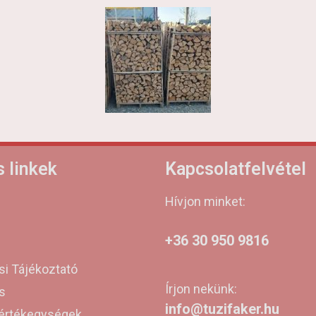
errel lemérhető, ellenőrizhető a vásárló számára is.
ben kifizetődő!
 linkek
Kapcsolatfelvétel
Hívjon minket:
+36 30 950 9816
si Tájékoztató
Írjon nekünk:
s
info@tuzifaker.hu
mértékegységek