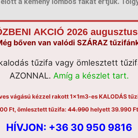
 előtt a kemény lombos fákat értjük. Tölgy
ez utóbbinak azonban a fűtőértéke, jóval elmarad a már 
ZBENI AKCIÓ 2026 augusztus 
dvelt fajta.
ég bőven van valódi SZÁRAZ tűzifán
olt, friss vágású fa nem kifizetődő.
kalodás tűzifa vagy ömlesztett tűzi
onban, hibátlan téli tüzelőt biztosíthat.
AZONNAL.
Amíg a készlet tart.
ából a hálós kaloda, illetve a kézzel rakott kalodás fa 
megfelelő helyre tudják kérni a tűzifa lerakását a vásárló
éves vágású kézzel rakott 1x1m3-es KALODÁS tűzi
00 Ft, ömlesztett tűzifa:
44.990
helyett 39.990 Ft
t “légüres tér” létéről, bátran győződjön meg a fa megren
e itt is jól láthatóvá válik.
HÍVJON:
+36 30 950 9816
en, köbözik a rönköket. Tehát a fa térfogata így is nyom