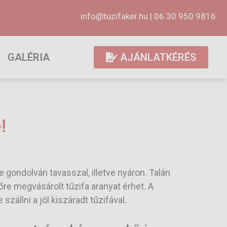
info@tuzifaker.hu
|
06 30 950 9816
GALÉRIA
AJÁNLATKÉRÉS
!
 gondolván tavasszal, illetve nyáron. Talán
őre megvásárolt tűzifa aranyat érhet. A
állni a jól kiszáradt tűzifával.