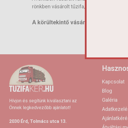
rönkben vásárolt tűzifa, ilyenkor könnyű sz
A körültekintő vásárlás, minden eset
Hasznos
Kapcsolat
Blog
Galéria
Hívjon és segítünk kiválasztani az
Önnek legkedvezőbb ajánlatot!
Adatkezelé
Ajánlatkéré
2030 Érd, Tolmács utca 13.
Átváltási 