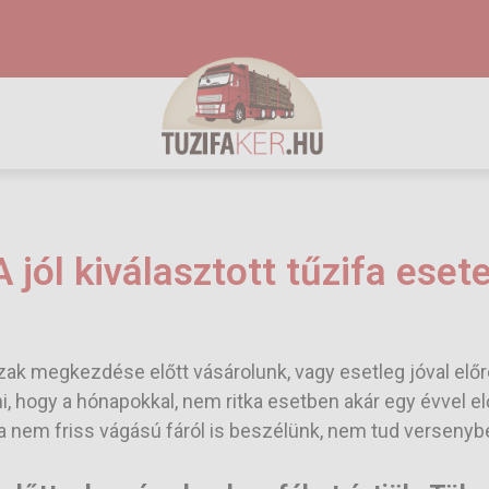
A jól kiválasztott tűzifa esete
ak megkezdése előtt vásárolunk, vagy esetleg jóval előre
i, hogy a hónapokkal, nem ritka esetben akár egy évvel el
 nem friss vágású fáról is beszélünk, nem tud versenybe sz