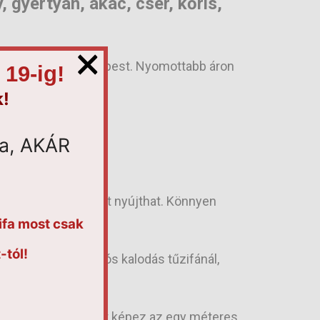
, gyertyán, akác, cser, kőris,
×
említett fajtákhoz képest. Nyomottabb áron
19-ig!
k!
fa, AKÁR
tökéletes segítséget nyújthat. Könnyen
k.
fa most csak
-tól!
delése előtt. A hálós kalodás tűzifánál,
on követhető. Kivételt képez az egy méteres