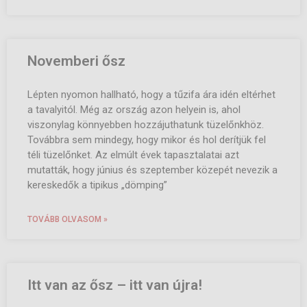
Novemberi ősz
Lépten nyomon hallható, hogy a tűzifa ára idén eltérhet
a tavalyitól. Még az ország azon helyein is, ahol
viszonylag könnyebben hozzájuthatunk tüzelőnkhöz.
Továbbra sem mindegy, hogy mikor és hol derítjük fel
téli tüzelőnket. Az elmúlt évek tapasztalatai azt
mutatták, hogy június és szeptember közepét nevezik a
kereskedők a tipikus „dömping”
TOVÁBB OLVASOM »
Itt van az ősz – itt van újra!