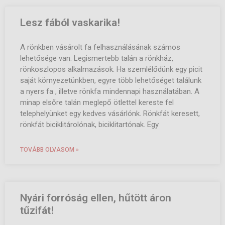
Lesz fából vaskarika!
A rönkben vásárolt fa felhasználásának számos
lehetősége van. Legismertebb talán a rönkház,
rönkoszlopos alkalmazások. Ha szemlélődünk egy picit
saját környezetünkben, egyre több lehetőséget találunk
a nyers fa , illetve rönkfa mindennapi használatában. A
minap elsőre talán meglepő ötlettel kereste fel
telephelyünket egy kedves vásárlónk. Rönkfát keresett,
rönkfát biciklitárolónak, biciklitartónak. Egy
TOVÁBB OLVASOM »
Nyári forróság ellen, hűtött áron
tűzifát!