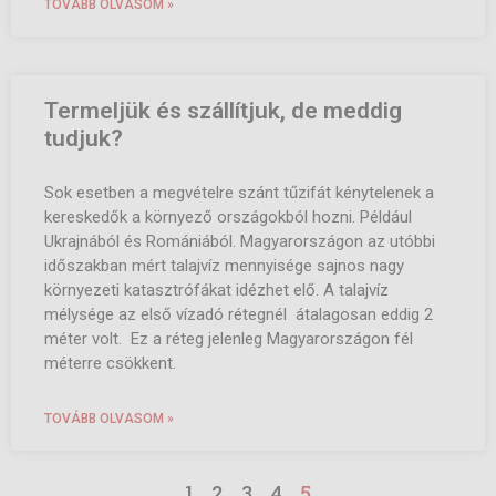
TOVÁBB OLVASOM »
Termeljük és szállítjuk, de meddig
tudjuk?
Sok esetben a megvételre szánt tűzifát kénytelenek a
kereskedők a környező országokból hozni. Például
Ukrajnából és Romániából. Magyarországon az utóbbi
időszakban mért talajvíz mennyisége sajnos nagy
környezeti katasztrófákat idézhet elő. A talajvíz
mélysége az első vízadó rétegnél átalagosan eddig 2
méter volt. Ez a réteg jelenleg Magyarországon fél
méterre csökkent.
TOVÁBB OLVASOM »
1
2
3
4
5