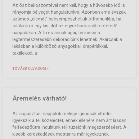
Az ősz beköszöntével nem kell, hogy a hűvösebb idő is
rányomja bélyegét hangulatunkra. Azonban eme évszak
számos „elemét” becsempészhetjük otthonunkba, ha
találunk rá egy kis időt az egyre hamarabb sötétedő
nappalokon. A fa és annak ágai, termései a
legtermészetesebb dekorációink lehetnek. Akárcsak a
lakásban a különböző anyagokkal, drapériákkal,
textilekkel, a
TOVÁBB OLVASOM »
Áremelés várható!
Az augusztusi nappalok melege igencsak elfedni
igyekszik a tél közeledtét, ennek ellenére nem árt lassan
felfedezőútra indulnunk téli tüzelőnk megszerzéséért. A
kisebb kereskedések mostanra már igyekeznek