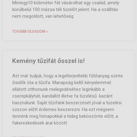
Mintegy10 köbméter fát vásárolhat egy család, amely
körülbelül 100 mázsa téli tüzelőt jelent. Ha a szállítás
nem megoldott, van lehetőség
TOVÁBB OLVASOM »
Kemény tűzifát ősszel is!
Azt már tudjuk, hogy a legelterjedtebb fűtőanyag szinte
ősidők óta a tűzifa. Manapság kellő kényelemmel
ellátott otthonunk melegedéséhez leginkább a
cserépkályhát, kandallót illetve fa tüzelésű kazánt
használunk. Saját tűzifánk beszerzését jóval a tüzelési
szezon előtt érdemes beszerezni. Ha ezt mégsem
tennénk meg hónapokkal a hideg beköszönte előtt, a
fakereskedések árai között