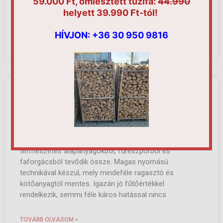
59.000 Ft, ömlesztett tűzifa:
44.990
hozzá vásárlásunk során, annál inkább segíthet az
helyett 39.990 Ft-tól!
otthoni
HÍVJON:
+36 30 950 9816
TOVÁBB OLVASOM »
Brikett vagy tűzifa?
Na de mi is az a brikett? Van aki esküszik rá, azonban
számtalan esetben mégis inkább a brikettől való
tartózkodás a jellemző. Faipari melléktermékből,
természetes alapanyagokból, fűrészporból és
faforgácsból tevődik össze. Magas nyomású
technikával készül, mely mindeféle ragasztó és
kötőanyagtól mentes. Igazán jó fűtőértékkel
rendelkezik, semmi féle káros hatással nincs
TOVÁBB OLVASOM »