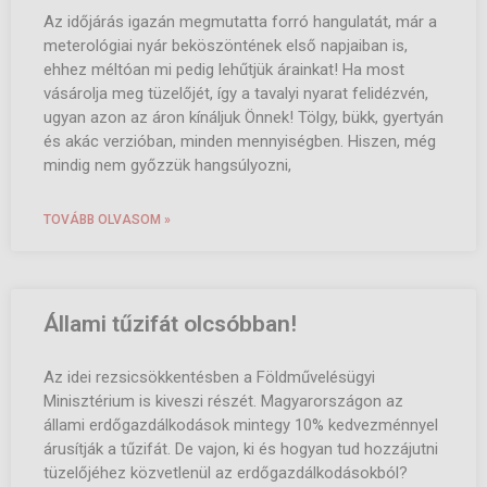
Az időjárás igazán megmutatta forró hangulatát, már a
meterológiai nyár beköszöntének első napjaiban is,
ehhez méltóan mi pedig lehűtjük árainkat! Ha most
vásárolja meg tüzelőjét, így a tavalyi nyarat felidézvén,
ugyan azon az áron kínáljuk Önnek! Tölgy, bükk, gyertyán
és akác verzióban, minden mennyiségben. Hiszen, még
mindig nem győzzük hangsúlyozni,
TOVÁBB OLVASOM »
Állami tűzifát olcsóbban!
Az idei rezsicsökkentésben a Földművelésügyi
Minisztérium is kiveszi részét. Magyarországon az
állami erdőgazdálkodások mintegy 10% kedvezménnyel
árusítják a tűzifát. De vajon, ki és hogyan tud hozzájutni
tüzelőjéhez közvetlenül az erdőgazdálkodásokból?