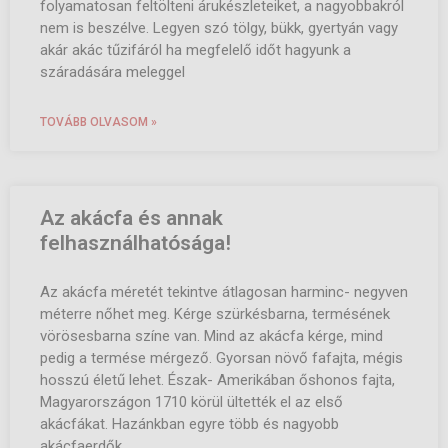
folyamatosan feltölteni árukészleteiket, a nagyobbakról
nem is beszélve. Legyen szó tölgy, bükk, gyertyán vagy
akár akác tűzifáról ha megfelelő időt hagyunk a
száradására meleggel
TOVÁBB OLVASOM »
Az akácfa és annak
felhasználhatósága!
Az akácfa méretét tekintve átlagosan harminc- negyven
méterre nőhet meg. Kérge szürkésbarna, termésének
vörösesbarna színe van. Mind az akácfa kérge, mind
pedig a termése mérgező. Gyorsan növő fafajta, mégis
hosszú életű lehet. Észak- Amerikában őshonos fajta,
Magyarországon 1710 körül ültették el az első
akácfákat. Hazánkban egyre több és nagyobb
akácfaerdők