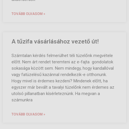
TOVÁBB OLVASOM »
A tűzifa vásárlásához vezető út!
Számtalan kérdés felmerülhet téli tüzelőnk megvétele
előtt. Nem árt rendet teremteni az e-fajta gondolatok
sokasága között sem. Nem mindegy, hogy kandallóval
vagy fatüzelésű kazánnal rendelkezik-e otthonunk.
Hogy mivel is érdemes kezdeni? Mindenek előtt, ha
egyszer már bevált a tavalyi tüzelőnk nem érdemes az
utolsó pillanatban kísérleteznünk. Ha megvan a
számunkra
TOVÁBB OLVASOM »