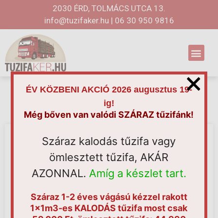
2030 ÉRD, TOLMÁCS UTCA 13.
info@tuzifaker.hu
|
06 30 950 9816
×
ÉV KÖZBENI AKCIÓ 2026 augusztus 19-
Blog
ig!
Még bőven van valódi SZÁRAZ tűzifánk!
Átmeneti tűzifa?
Száraz kalodás tűzifa vagy
ömlesztett tűzifa, AKÁR
A tűzifa mellett más “állagú” tüzelési forrás is lehet.
AZONNAL.
Amíg a készlet tart.
Nagyobb nyomással készült préselt, szálas anyag, a
saját anyaga mellett tartalmaz hozzáadott kötőanyagot
is, mely még inkább segíti a pellet összeforrását.
Száraz 1-2 éves vágású kézzel rakott
Méretét tekintve néhány milimétertől, pár centiméterig
1x1m3-es KALODÁS tűzifa most csak
terjedhet nagysága. Minél nagyobb méretben jutunk