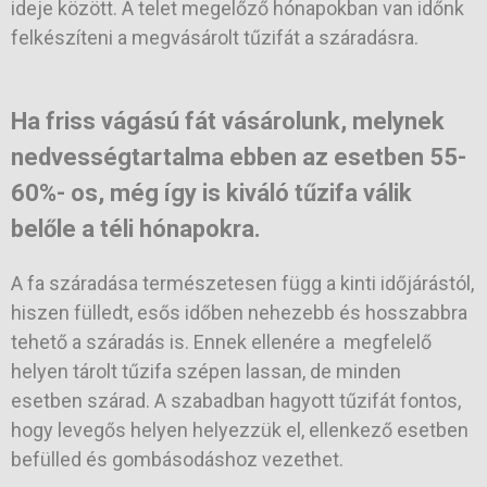
ideje között. A telet megelőző hónapokban van időnk
felkészíteni a megvásárolt tűzifát a száradásra.
Ha friss vágású fát vásárolunk, melynek
nedvességtartalma ebben az esetben 55-
60%- os, még így is kiváló tűzifa válik
belőle a téli hónapokra.
A fa száradása természetesen függ a kinti időjárástól,
hiszen fülledt, esős időben nehezebb és hosszabbra
tehető a száradás is. Ennek ellenére a megfelelő
helyen tárolt tűzifa szépen lassan, de minden
esetben szárad. A szabadban hagyott tűzifát fontos,
hogy levegős helyen helyezzük el, ellenkező esetben
befülled és gombásodáshoz vezethet.