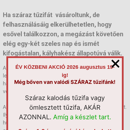
Ha száraz tűzifát vásároltunk, de
felhasználásáig elkerülhetetlen, hogy
esővel találkozzon, a megázást követően
elég egy-két szeles nap és ismét
kifogástalan, kályhakész állapotúvá válik.
×
ÉV KÖZBENI AKCIÓ 2026 augusztus 19-
A tűzifa benti tárolásánál ugyan ilyen fontos, hogy
ig!
levegős helyre kerüljenek a feldolgozott tűzifa
Még bőven van valódi SZÁRAZ tűzifánk!
hasábok. Zárt térben a nyirkosodás hamarabb mehet
végbe.
Száraz kalodás tűzifa vagy
ömlesztett tűzifa, AKÁR
A legegyszerübb tárolni a hálós, illetve kalodás tűzifát.
Ilyenkor a feldolgozott tűzifa egyben marad, nem
AZONNAL.
Amíg a készlet tart.
hullik. A rönkben megvásárolt fa tárolás