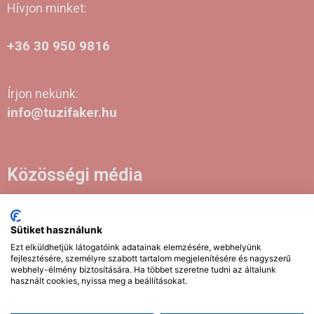
Hívjon minket:
+36 30 950 9816
Írjon nekünk:
info@tuzifaker.hu
Közösségi média
Sütiket használunk
2021-2026 Tuzifaker.hu | Tűzifa kereskedés | Minden jog
Ezt elküldhetjük látogatóink adatainak elemzésére, webhelyünk
fenntartva!
fejlesztésére, személyre szabott tartalom megjelenítésére és nagyszerű
webhely-élmény biztosítására. Ha többet szeretne tudni az általunk
EUTR SZÁM: AA5836732
használt cookies, nyissa meg a beállításokat.