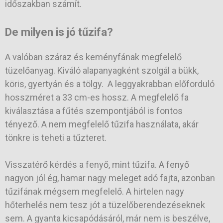
időszakban számít.
De milyen is jó tűzifa?
A valóban száraz és keményfának megfelelő
tüzelőanyag. Kiváló alapanyagként szolgál a bükk,
köris, gyertyán és a tölgy. A leggyakrabban előforduló
hosszméret a 33 cm-es hossz. A megfelelő fa
kiválasztása a fűtés szempontjából is fontos
tényező. A nem megfelelő tűzifa használata, akár
tönkre is teheti a tűzteret.
Visszatérő kérdés a fenyő, mint tűzifa. A fenyő
nagyon jól ég, hamar nagy meleget adó fajta, azonban
tűzifának mégsem megfelelő. A hirtelen nagy
hőterhelés nem tesz jót a tüzelőberendezéseknek
sem. A gyanta kicsapódásáról, már nem is beszélve,