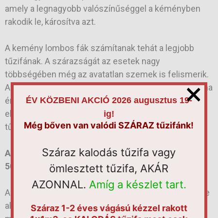
amely a legnagyobb valószínűséggel a kéményben
rakodik le, károsítva azt.
A kemény lombos fák számítanak tehát a legjobb
tűzifának. A szárazságát az esetek nagy
többségében még az avatatlan szemek is felismerik.
×
A hasított tételben megvásárolt fa nedvességtartalma
érezhető. Ez a leginkább javsolt forma, amely
ÉV KÖZBENI AKCIÓ 2026 augusztus 19-
ellenőrízhető is. A kalodás formában vásároljuk meg
ig!
Még bőven van valódi SZÁRAZ tűzifánk!
tűzifánkat is áttekinhető.
Száraz kalodás tűzifa vagy
A frissen vágott fa nedvességtartalma körülbelül
50%-os.
ömlesztett tűzifa, AKÁR
AZONNAL.
Amíg a készlet tart.
Az ilyen formában vásárolt fa fűtésre még nem lenne
alkalmas. Ha a fa nedvessége a 20%-os arányt eléri,
Száraz 1-2 éves vágású kézzel rakott