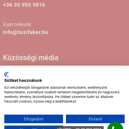
+36 30 950 9816
Írjon nekünk:
info@tuzifaker.hu
Közösségi média
Sütiket használunk
2021-2026 Tuzifaker.hu | Tűzifa kereskedés | Minden jog
Ezt elküldhetjük látogatóink adatainak elemzésére, webhelyünk
fenntartva!
fejlesztésére, személyre szabott tartalom megjelenítésére és nagyszerű
webhely-élmény biztosítására. Ha többet szeretne tudni az általunk
EUTR SZÁM: AA5836732
használt cookies, nyissa meg a beállításokat.
Elfogadom
Elutasít
Weboldal készítés
:
Gyors Weboldal készítés
www.gyors-weboldal-keszites.hu