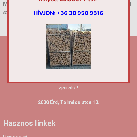
Minden egyes kérdésünkre adott válasz, minket
szolgál!
HÍVJON:
+36 30 950 9816
Hívjon és segítünk kiválasztani az Önnek legkedvezőbb
ajánlatot!
2030 Érd, Tolmács utca 13.
Hasznos linkek