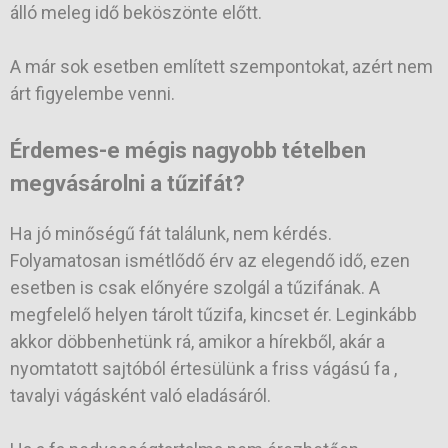
álló meleg idő beköszönte előtt.
A már sok esetben említett szempontokat, azért nem
árt figyelembe venni.
Érdemes-e mégis nagyobb tételben
megvásárolni a tűzifát?
Ha jó minőségű fát találunk, nem kérdés.
Folyamatosan ismétlődő érv az elegendő idő, ezen
esetben is csak előnyére szolgál a tűzifának. A
megfelelő helyen tárolt tűzifa, kincset ér. Leginkább
akkor döbbenhetünk rá, amikor a hírekből, akár a
nyomtatott sajtóból értesülünk a friss vágású fa ,
tavalyi vágásként való eladásáról.