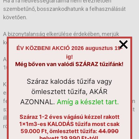
Ha a fa nedvességtartalma nem érezhetően
szembetűnő, bosszankodhatunk a felhasználását
követően.
A bizonytalanság elkerülése érdekében, merjük
×
kérdéseinket feltenni a kereskedők számára.
ÉV KÖZBENI AKCIÓ 2026 augusztus 19-
ig!
A jó minőségű tűzifa nedvességtartalma nagyjából
Még bőven van valódi SZÁRAZ tűzifánk!
10-12%.
Száraz kalodás tűzifa vagy
Kérjünk bátran segítséget az egyes tűzifa fajták
ömlesztett tűzifa, AKÁR
esetében is. Ne tévesszük szem elől a tűzifa
AZONNAL.
Amíg a készlet tart.
feldolgozását illető kérdéseket sem. Milyen formában
szeretnénk fát vásárolni? Sok mód van a feldolgozást
Száraz 1-2 éves vágású kézzel rakott
illetően, kalodás fa, hálós kalodás tűzifa, ömlesztett ,
1x1m3-es KALODÁS tűzifa most csak
rönkfa.
59.000 Ft, ömlesztett tűzifa:
44.990
helyett 39.990 Ft-tól!