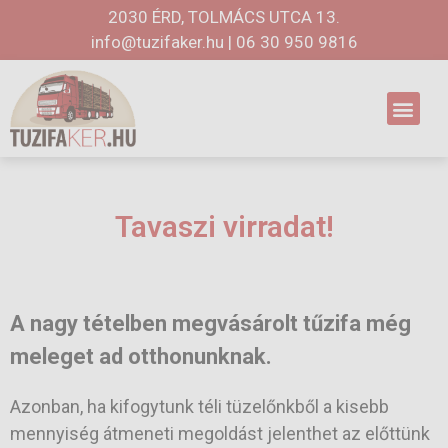
2030 ÉRD, TOLMÁCS UTCA 13.
info@tuzifaker.hu
|
06 30 950 9816
Tavaszi virradat!
A nagy tételben megvásárolt tűzifa még
meleget ad otthonunknak.
Azonban, ha kifogytunk téli tüzelőnkből a kisebb
mennyiség átmeneti megoldást jelenthet az előttünk