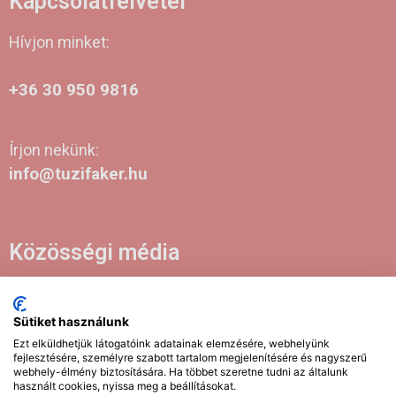
Kapcsolatfelvétel
Hívjon minket:
+36 30 950 9816
Írjon nekünk:
info@tuzifaker.hu
Közösségi média
Sütiket használunk
2021-2026 Tuzifaker.hu | Tűzifa kereskedés | Minden jog
Ezt elküldhetjük látogatóink adatainak elemzésére, webhelyünk
fenntartva!
fejlesztésére, személyre szabott tartalom megjelenítésére és nagyszerű
webhely-élmény biztosítására. Ha többet szeretne tudni az általunk
EUTR SZÁM: AA5836732
használt cookies, nyissa meg a beállításokat.