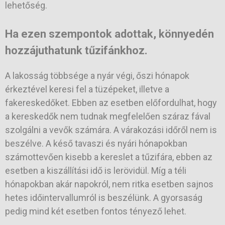
lehetőség.
Ha ezen szempontok adottak, könnyedén
hozzájuthatunk tűzifánkhoz.
A lakosság többsége a nyár végi, őszi hónapok
érkeztével keresi fel a tüzépeket, illetve a
fakereskedőket. Ebben az esetben előfordulhat, hogy
a kereskedők nem tudnak megfelelően száraz fával
szolgálni a vevők számára. A várakozási időről nem is
beszélve. A késő tavaszi és nyári hónapokban
számottevően kisebb a kereslet a tűzifára, ebben az
esetben a kiszállítási idő is lerövidül. Míg a téli
hónapokban akár napokról, nem ritka esetben sajnos
hetes időintervallumról is beszélünk. A gyorsaság
pedig mind két esetben fontos tényező lehet.