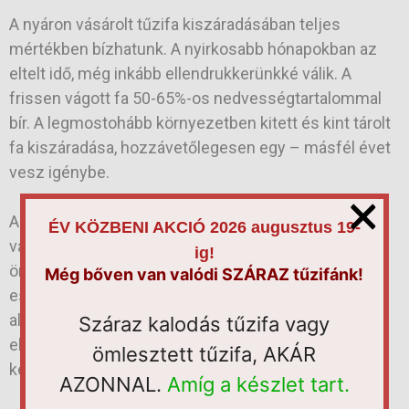
A nyáron vásárolt tűzifa kiszáradásában teljes
mértékben bízhatunk. A nyirkosabb hónapokban az
eltelt idő, még inkább ellendrukkerünkké válik. A
frissen vágott fa 50-65%-os nedvességtartalommal
bír. A legmostohább környezetben kitett és kint tárolt
fa kiszáradása, hozzávetőlegesen egy – másfél évet
vesz igénybe.
×
A kereskedőknél megvételre kerülő tűzifát
ÉV KÖZBENI AKCIÓ 2026 augusztus 19-
választhatjuk rönk, fakalodás, hálós kalodás, illetve
ig!
ömlesztett formában is. Az ömlesztett tűzifa
Még bőven van valódi SZÁRAZ tűzifánk!
esetében, az erdészetek által minden egyes rönk
alján feljegyzésre kerül, annak súlya. Így könnyedén
Száraz kalodás tűzifa vagy
ellenőrizheti akár a vásárló is, az esetleges
ömlesztett tűzifa, AKÁR
kellemetlenségek elkerülése érdekében az.
AZONNAL.
Amíg a készlet tart.